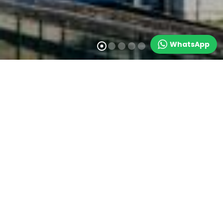
WhatsApp
BAŞARAN YÜKSEK
ISI İZOLASYON
Doğru İzolasyon, Güvenli Gelecek = Enerji
Tasarrufu ve Sürdürülebilirlik
Yeni bir bakış açısı ve yenilikçi çözümler sunma hedefiyle
kurulan
Başaran Yüksek Isı İzolasyon
, kurumların izolasyon
ihtiyaçlarını karşılamak ve tedarik süreçlerini etkin bir şekilde
yönetmek amacıyla hizmet vermektedir.
Başaran Yüksek Isı